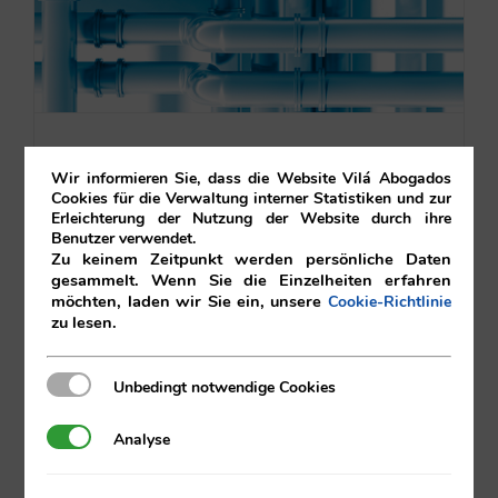
KAPITALERHÖHUNG DURCH
Wir informieren Sie, dass die Website Vilá Abogados
UMWANDLUNG VON
Cookies für die Verwaltung interner Statistiken und zur
Erleichterung der Nutzung der Website durch ihre
GESELLSCHAFTEREINLAGEN AUF
Benutzer verwendet.
Zu keinem Zeitpunkt werden persönliche Daten
KONTO 118
gesammelt. Wenn Sie die Einzelheiten erfahren
möchten, laden wir Sie ein, unsere
30/01/2026
|
Gesellschaftsrecht
Cookie-Richtlinie
zu lesen.
Mehr
Unbedingt notwendige Cookies
Unbedingt notwendige Cookies
Analyse
Analyse