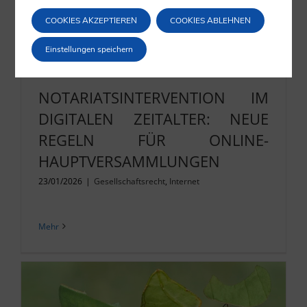
COOKIES AKZEPTIEREN
COOKIES ABLEHNEN
Einstellungen speichern
NOTARIATSINTERVENTION IM
DIGITALEN ZEITALTER: NEUE
REGELN FÜR ONLINE-
HAUPTVERSAMMLUNGEN
23/01/2026
|
Gesellschaftsrecht
,
Internet
Mehr