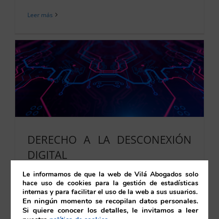
Leer más
DERECHO A LA DESCONEXIÓN
DIGITAL
25/08/2023
|
Laboral y Seguridad Social
,
Tecnología
Le informamos de que la web de Vilá Abogados solo
hace uso de cookies para la gestión de estadísticas
internas y para facilitar el uso de la web a sus usuarios.
En ningún momento se recopilan datos personales.
Leer más
Si quiere conocer los detalles, le invitamos a leer