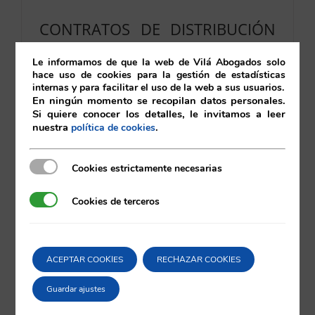
CONTRATOS DE DISTRIBUCIÓN
VERBALES INDEFINIDOS.
Le informamos de que la web de Vilá Abogados solo
RESOLUCIÓN E INDEMNIZACIÓN
hace uso de cookies para la gestión de estadísticas
internas y para facilitar el uso de la web a sus usuarios.
05/09/2025
|
Contratación
En ningún momento se recopilan datos personales.
Si quiere conocer los detalles, le invitamos a leer
nuestra
.
política de cookies
Leer más
Cookies estrictamente necesarias
Cookies estrictamente necesarias
Cookies de terceros
Cookies de terceros
ACEPTAR COOKIES
RECHAZAR COOKIES
Guardar ajustes