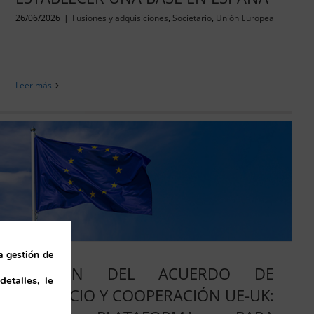
26/06/2026
|
Fusiones y adquisiciones
,
Societario
,
Unión Europea
Leer más
a gestión de
REVISIÓN DEL ACUERDO DE
etalles, le
COMERCIO Y COOPERACIÓN UE-UK: