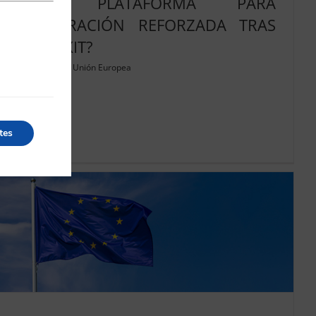
¿UNA PLATAFORMA PARA
COOPERACIÓN REFORZADA TRAS
EL BREXIT?
08/05/2026
|
Unión Europea
tes
Leer más