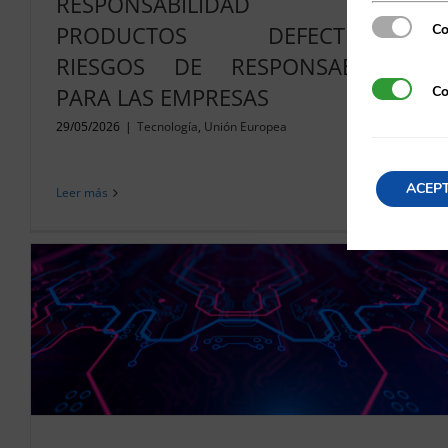
RESPONSABILIDAD POR
Cookies es
Co
PRODUCTOS DEFECTUOSOS:
RIESGOS DE RESPONSABILIDAD
Cookies de
Co
PARA LAS EMPRESAS
29/05/2026
|
Tecnología
,
Unión Europea
ACEP
Leer más