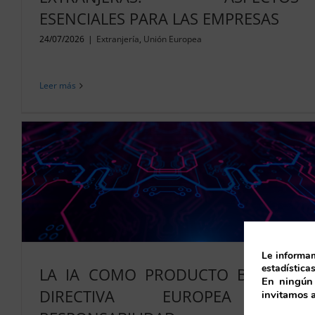
ESENCIALES PARA LAS EMPRESAS
24/07/2026
|
Extranjería
,
Unión Europea
Leer más
Le informam
estadísticas
LA IA COMO PRODUCTO BAJO LA
En ningún 
DIRECTIVA EUROPEA DE
invitamos 