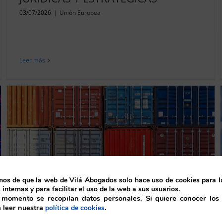
03/07/2026
|
Unión Europea
Leer más
os de que la web de Vilá Abogados solo hace uso de cookies para l
 internas y para facilitar el uso de la web a sus usuarios.
LA NUEVA DIRECTIVA EUROPEA
momento se recopilan datos personales. Si quiere conocer los d
SOBRE RESPONSABILIDAD POR
a leer nuestra
.
política de cookies