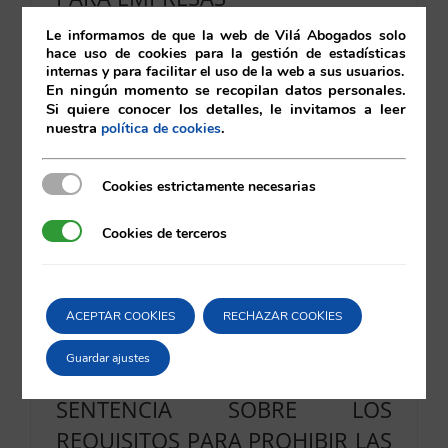
21/11/2025
|
Compliance
,
Últimas noticias
,
Unión Europea
Le informamos de que la web de Vilá Abogados solo
hace uso de cookies para la gestión de estadísticas
internas y para facilitar el uso de la web a sus usuarios.
En ningún momento se recopilan datos personales.
Leer más
Si quiere conocer los detalles, le invitamos a leer
nuestra
.
política de cookies
Cookies estrictamente necesarias
Cookies estrictamente necesarias
Cookies de terceros
Cookies de terceros
ACEPTAR COOKIES
RECHAZAR COOKIES
CONTRATOS DE DISTRIBUCIÓN
Guardar ajustes
EXCLUSIVA EN LA UE: NUEVA
SENTENCIA SOBRE LOS
REQUISITOS PARA PROHIBIR LAS