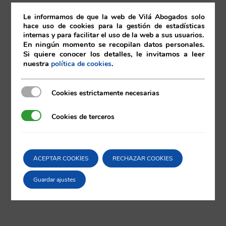
3 de abril de 2014
Le informamos de que la web de Vilá Abogados solo
hace uso de cookies para la gestión de estadísticas
internas y para facilitar el uso de la web a sus usuarios.
03/04/2014
|
Extranjería
,
Societario
En ningún momento se recopilan datos personales.
Si quiere conocer los detalles, le invitamos a leer
nuestra
.
política de cookies
Cookies estrictamente necesarias
Cookies estrictamente necesarias
Comparta esta noticia en sus redes
sociales favoritas!
Cookies de terceros
Cookies de terceros
X
LinkedIn
ACEPTAR COOKIES
RECHAZAR COOKIES
Guardar ajustes