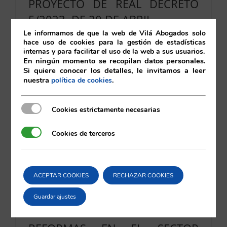
PROYECTO DE REAL DECRETO
5/2023, DE 20 DE ABRIL
Le informamos de que la web de Vilá Abogados solo
01/12/2023
|
Energías renovables
hace uso de cookies para la gestión de estadísticas
internas y para facilitar el uso de la web a sus usuarios.
En ningún momento se recopilan datos personales.
Leer más
Si quiere conocer los detalles, le invitamos a leer
nuestra
.
política de cookies
Cookies estrictamente necesarias
Cookies estrictamente necesarias
Cookies de terceros
Cookies de terceros
ACEPTAR COOKIES
RECHAZAR COOKIES
PRIMER LAUDO ARBITRAL
Guardar ajustes
INTERNACIONAL SOBRE LAS