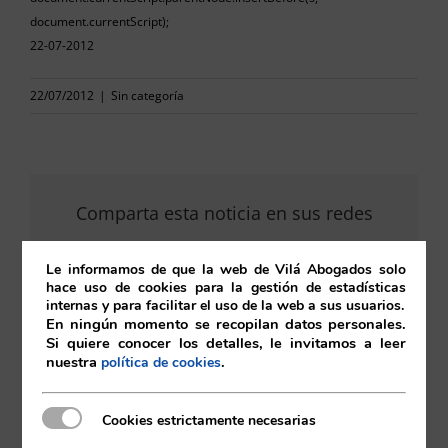
document.currentScript);
22-07-2012
22/07/2012
|
Sin categoría
Comparta esta noticia en sus redes
sociales favoritas!
Le informamos de que la web de Vilá Abogados solo
hace uso de cookies para la gestión de estadísticas
internas y para facilitar el uso de la web a sus usuarios.
En ningún momento se recopilan datos personales.
X
LinkedIn
Si quiere conocer los detalles, le invitamos a leer
nuestra
.
política de cookies
Cookies estrictamente necesarias
Cookies estrictamente necesarias