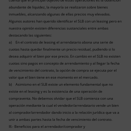
cuenta que el principal objetivo de estas operaciones es la obtención
abundante de liquidez, la mayoría se realizaron sobre bienes
inmuebles, alcanzando algunas de ellas precios muy elevados.
Algunos autores han querido identificar el SLB con un leasing pero en
nuestra opinión existen diferencias sustanciales entre ambas
destacando las siguientes:
a) En el contrato de leasing el arrendatario abona una serie de
cuotas hasta quedar finalmente un precio residual, pudiendo si lo
desea adquirir el bien por ese precio. En cambio en el SLB no existen
cuotas sino pagos en concepto de arrendamiento y al llegar la fecha
de vencimiento del contrato, la opción de compra se ejecuta por el
valor que el bien tiene en ese momento en el mercado.
b) Asimismo en el SLB existe un elemento fundamental que no
existe en el leasing y es la existencia de una operación de
compraventa. No debemos olvidar que el SLB comienza con una
operación mediante la cual el vendedor/arrendatario vende un bien
al comprador/arrendador dando inicio a la relación jurídica que va a
unir a ambas partes hasta la fecha de vencimiento del contrato.
III.- Beneficios para el arrendador/comprador y