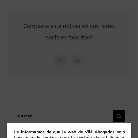
Comparta esta noticia en sus redes
sociales favoritas!
X
LinkedIn
Buscar:
Le informamos de que la web de Vilá Abogados solo
hace uso de cookies para la gestión de estadísticas