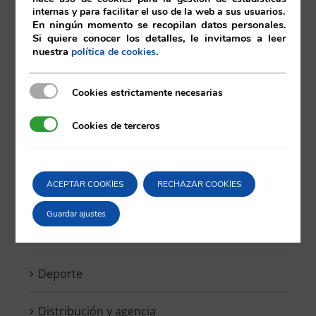
internas y para facilitar el uso de la web a sus usuarios.
En ningún momento se recopilan datos personales.
Si quiere conocer los detalles, le invitamos a leer
Activos digitales y Criptomonedas
nuestra
.
política de cookies
Blockchain y Smartcontracts
Cookies estrictamente necesarias
Cookies estrictamente necesarias
Competencia
Cookies de terceros
Cookies de terceros
Compliance
ACEPTAR COOKIES
RECHAZAR COOKIES
Concursal
Guardar ajustes
Contratación
Deporte
Distribución y agencia