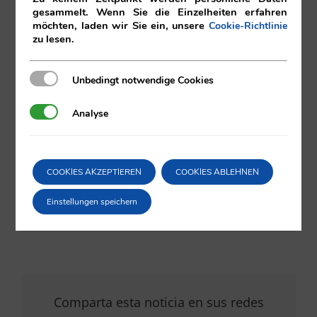
Allerdings ist es anzumerken, dass dieser Sieg von dem EVU kann
gesammelt. Wenn Sie die Einzelheiten erfahren
eigentlich wenig bedeuten, weil die Tatsache, dass die Schuld als
möchten, laden wir Sie ein, unsere
Cookie-Richtlinie
zu lesen.
Forderung gegen die Masse eingeteilt wird, garantiert die Zahlung
nicht, obwohl es stimmt schon, dass a priori haben solche Kredite
bessere Chancen für die Zahlung als die Forderungen der
Unbedingt notwendige Cookies
Unbedingt notwendige Cookies
Insolvenzmasse.
Analyse
Analyse
Für weitere Informationen, kontaktieren Sie:
Eduardo VILÁ:
vila@vila.es
COOKIES AKZEPTIEREN
COOKIES ABLEHNEN
05.07.2012
Einstellungen speichern
05/07/2012
|
Unkategorisiert
Comparta esta noticia en sus redes