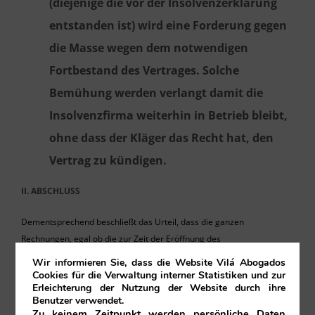
(diejenige die vor der Insolvenzerklärung
entstanden ist) wird eine Forderung gegen
die Masse wegen dem notwendigen
Fortbestand des Vertrages. Solche
Bemühung werden verlangt damit die
Insolvenzfirma weiterhin in Betrieb bleibt,
ohne dass der Kläger das Recht hat, den
Vertrag zu kündigen.
II. ABSCHLUSS
Dementsprechend beschließt das Urteil, dass die ganzen
Rechnungen, egal ob die zur Zeit der Eröffnung des
Insolvenzverfahrens schon bestanden oder ob die nach der
Wir informieren Sie, dass die Website Vilá Abogados
Konkurserklärungen entstanden sind, müssen als Forderungen gegen
Cookies für die Verwaltung interner Statistiken und zur
Erleichterung der Nutzung der Website durch ihre
die Masse bezahlt werden.
Benutzer verwendet.
Zu keinem Zeitpunkt werden persönliche Daten