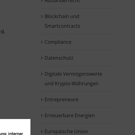
Ausländerrecht
Blockchain und
Smartcontracts
rd.
Compliance
Datenschutz
Digitale Vermögenswerte
und Krypto-Währungen
Entrepreneure
Erneuerbare Energien
Europäische Union
ung interner