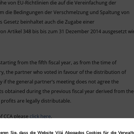
e von EU-Richtlinien die auf die Vereinfachung der
m um die Bedingungen der Verschmelzung und Spaltung von
s Gesetz beinhaltet auch die Zugabe einer
n Artikel 348 bis bis zum 31 Dezember 2014 ausgesetzt wi
tarting from the fifth fiscal year, as from the time of
, the partner who voted in favour of the distribution of
y if the general partner’s meeting does not agree the
ofits obtained during the previous fiscal year derived from the
rofits are legally distributable.
 of CCA please
click here
.
eren Sie, dass die Website Vilá Abogados Cookies für die Verwalt