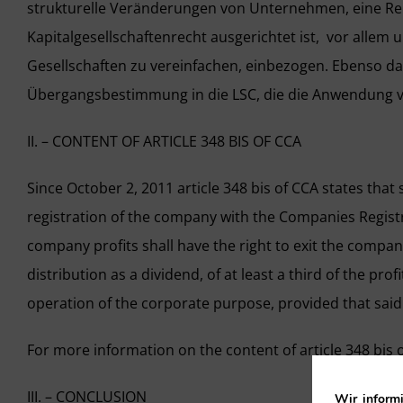
strukturelle Veränderungen von Unternehmen, eine Reih
Kapitalgesellschaftenrecht ausgerichtet ist, vor alle
Gesellschaften zu vereinfachen, einbezogen. Ebenso da
Übergangsbestimmung in die LSC, die die Anwendung vo
II. – CONTENT OF ARTICLE 348 BIS OF CCA
Since October 2, 2011 article 348 bis of CCA states that s
registration of the company with the Companies Registry
company profits shall have the right to exit the compan
distribution as a dividend, of at least a third of the pr
operation of the corporate purpose, provided that said p
For more information on the content of article 348 bis
III. – CONCLUSION
Wir informi