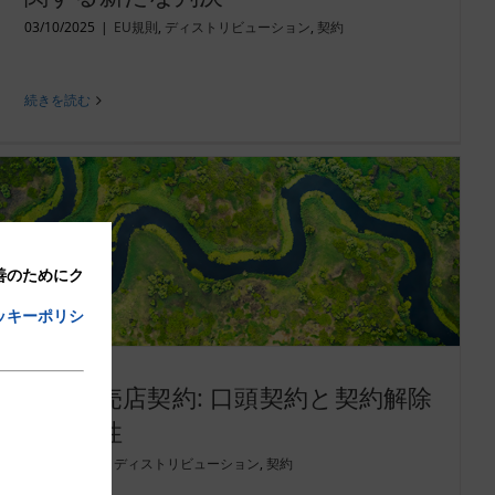
03/10/2025
|
EU規則
,
ディストリビューション
,
契約
続きを読む
改善のためにク
ッキーポリシ
国際販売店契約: 口頭契約と契約解除
の可能性
17/02/2023
|
ディストリビューション
,
契約