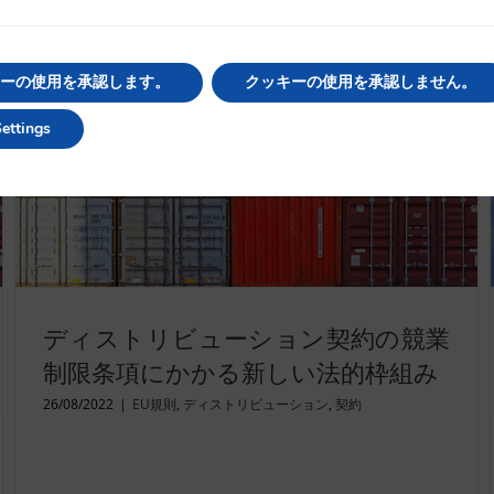
続きを読む
ーの使用を承認します。
クッキーの使用を承認しません。
ettings
ディストリビューション契約の競業
制限条項にかかる新しい法的枠組み
26/08/2022
|
EU規則
,
ディストリビューション
,
契約