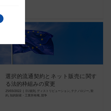
続きを読む
選択的流通契約とネット販売に関す
る法的枠組みの変更
25/03/2022
|
EU規則
,
ディストリビューション
,
テクノロジー
,
契
約
,
知的財産・工業所有権
,
競争