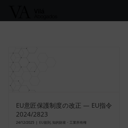
Skip
to
content
EU意匠保護制度の改正 — EU指令
2024/2823
24/12/2025
|
EU規則
,
知的財産・工業所有権