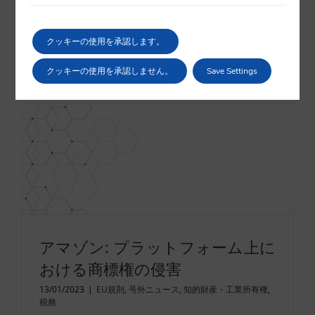
修理条項に関する暫定合意
26/01/2024
|
EU規則
,
知的財産・工業所有権
クッキーの使用を承認します。
続きを読む
クッキーの使用を承認しません。
Save Settings
アマゾン: プラットフォーム上に
おける商標権の侵害
13/01/2023
|
EU規則
,
号外ニュース
,
知的財産・工業所有権
,
税務