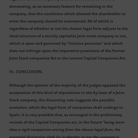
demanding, as an accessory feature for remaining in the
company, that the conditions which allowed the shareholder to
enter the company should be maintained. All of which is
regardless of whether or not the chosen legal form adjusts to the
ideal structure of a strictly capitalist joint stock company or not,
which is open and governed by “intuitus pecuniae” and which
does not infringe upon the imperative provisions of the former
Joint Stock companies Act or the current Capital Companies Act.
IV.- CONCLUSION.
Although the opinion of the majority of the judges opposed the
acceptation of this kind of stipulations in the by-laws of a Joint
Stock company, the dissenting vote suggests the possible
evolution, which the legal form of companies shall undergo in
Spain. It is very possible that, as envisaged in the preliminary
recitals of the Capital Companies act, in the future “
being more
than a rigid comparison arising from the chosen legal form, the
essential distinction shall lie in whether or not the company is