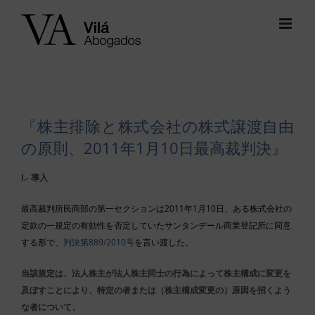
Skip
to
content
『株主排除と株式会社の株式譲渡自由
の原則、2011年1月10日最高裁判決』
I.- 導入
最高裁判所民商部の第一セクションは2011年1月10日、ある株式会社の
定款の一規定の有効性を否定していたサンタンデール商業登記所に同意
する形で、
判決第889/2010号
を言い渡した。
当該規定は、法人株主が法人株主同士の行為によって株主構成に変更を
及ぼすことにより、特定の者または（株主構成変更の）原因を招くよう
な者について、