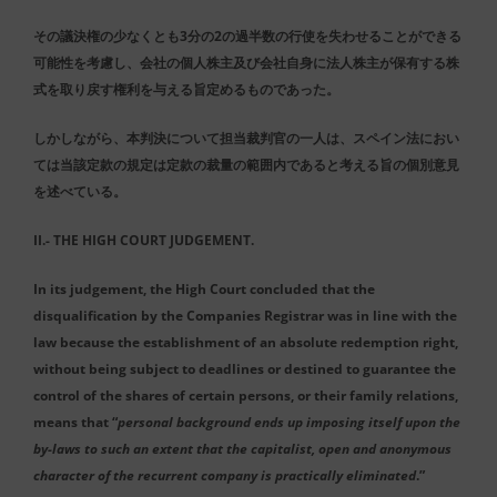
その議決権の少なくとも3分の2の過半数の行使を失わせることができる
可能性を考慮し、会社の個人株主及び会社自身に法人株主が保有する株
式を取り戻す権利を与える旨定めるものであった。
しかしながら、本判決について担当裁判官の一人は、スペイン法におい
ては当該定款の規定は定款の裁量の範囲内であると考える旨の個別意見
を述べている。
II.- THE HIGH COURT JUDGEMENT.
In its judgement, the High Court concluded that the
disqualification by the Companies Registrar was in line with the
law because the establishment of an absolute redemption right,
without being subject to deadlines or destined to guarantee the
control of the shares of certain persons, or their family relations,
means that “
personal background ends up imposing itself upon the
by-laws to such an extent that the capitalist, open and anonymous
character of the recurrent company is practically eliminated
.”